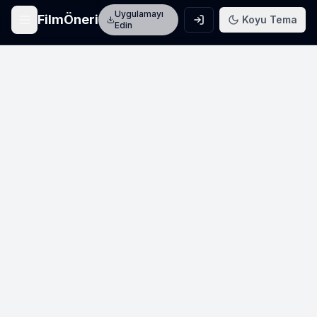
Uygulamayı
FilmÖneri
Koyu Tema
Edin
Ana Sayfa
Film keşfet
Arama
Film ara
Film Listeleri
Üye listeleri
AI Önerileri
Yapay zeka önerileri
Blog
Film incelemeleri
Haberler
Sinema haberleri
İletişim
Bize ulaşın