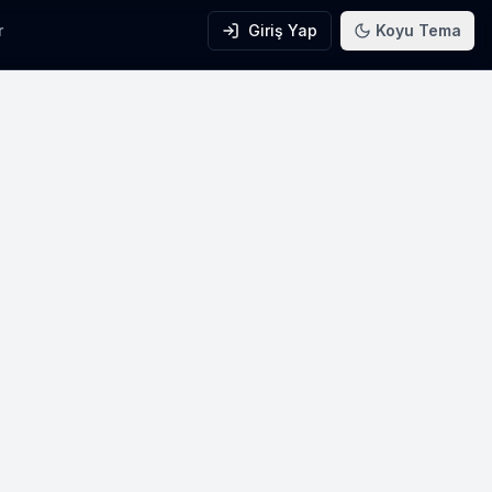
r
Giriş Yap
Koyu Tema