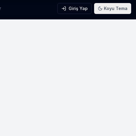
r
Giriş Yap
Koyu Tema