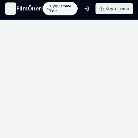
Uygulamayı
FilmÖneri
Koyu Tema
Edin
Ana Sayfa
Film keşfet
Arama
Film ara
Film Listeleri
Üye listeleri
AI Önerileri
Yapay zeka önerileri
Blog
Film incelemeleri
Haberler
Sinema haberleri
İletişim
Bize ulaşın