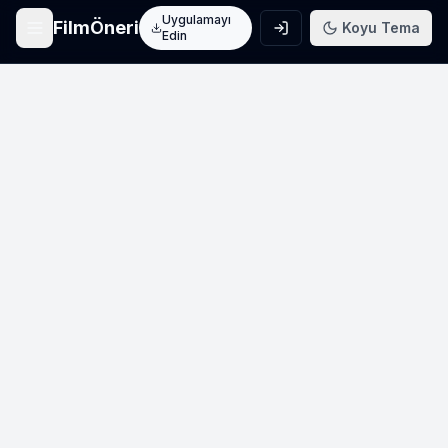
Uygulamayı
FilmÖneri
Koyu Tema
Edin
Ana Sayfa
Film keşfet
Arama
Film ara
Film Listeleri
Üye listeleri
AI Önerileri
Yapay zeka önerileri
Blog
Film incelemeleri
Haberler
Sinema haberleri
İletişim
Bize ulaşın