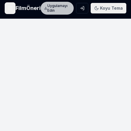
Uygulamayı
FilmÖneri
Koyu Tema
Edin
Ana Sayfa
Film keşfet
Arama
Film ara
Film Listeleri
Üye listeleri
AI Önerileri
Yapay zeka önerileri
Blog
Film incelemeleri
Haberler
Sinema haberleri
İletişim
Bize ulaşın