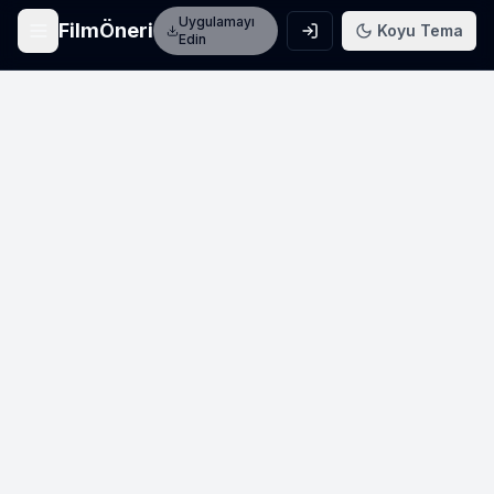
Uygulamayı
FilmÖneri
Koyu Tema
Edin
Ana Sayfa
Film keşfet
Arama
Film ara
Film Listeleri
Üye listeleri
AI Önerileri
Yapay zeka önerileri
Blog
Film incelemeleri
Haberler
Sinema haberleri
İletişim
Bize ulaşın