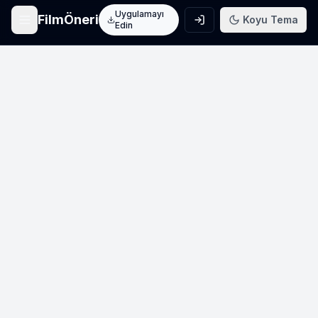
Uygulamayı
FilmÖneri
Koyu Tema
Edin
Ana Sayfa
Film keşfet
Arama
Film ara
Film Listeleri
Üye listeleri
AI Önerileri
Yapay zeka önerileri
Blog
Film incelemeleri
Haberler
Sinema haberleri
İletişim
Bize ulaşın