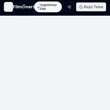
Uygulamayı
FilmÖneri
Koyu Tema
Edin
Ana Sayfa
Film keşfet
Arama
Film ara
Film Listeleri
Üye listeleri
AI Önerileri
Yapay zeka önerileri
Blog
Film incelemeleri
Haberler
Sinema haberleri
İletişim
Bize ulaşın