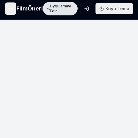
Uygulamayı
FilmÖneri
Koyu Tema
Edin
Ana Sayfa
Film keşfet
Arama
Film ara
Film Listeleri
Üye listeleri
AI Önerileri
Yapay zeka önerileri
Blog
Film incelemeleri
Haberler
Sinema haberleri
İletişim
Bize ulaşın