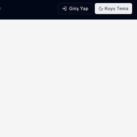
r
Giriş Yap
Koyu Tema