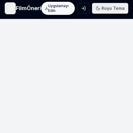
Uygulamayı
FilmÖneri
Koyu Tema
Edin
Ana Sayfa
Film keşfet
Arama
Film ara
Film Listeleri
Üye listeleri
AI Önerileri
Yapay zeka önerileri
Blog
Film incelemeleri
Haberler
Sinema haberleri
İletişim
Bize ulaşın