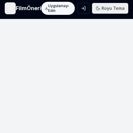
Uygulamayı
FilmÖneri
Koyu Tema
Edin
Ana Sayfa
Film keşfet
Arama
Film ara
Film Listeleri
Üye listeleri
AI Önerileri
Yapay zeka önerileri
Blog
Film incelemeleri
Haberler
Sinema haberleri
İletişim
Bize ulaşın