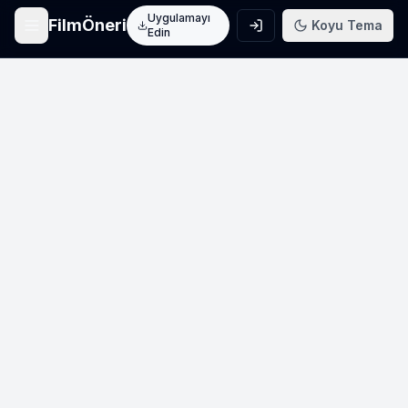
Uygulamayı
FilmÖneri
Koyu Tema
Edin
Ana Sayfa
Film keşfet
Arama
Film ara
Film Listeleri
Üye listeleri
AI Önerileri
Yapay zeka önerileri
Blog
Film incelemeleri
Haberler
Sinema haberleri
İletişim
Bize ulaşın