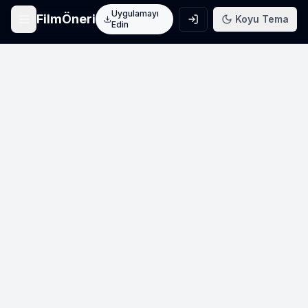
Uygulamayı
FilmÖneri
Koyu Tema
Edin
Ana Sayfa
Film keşfet
Arama
Film ara
Film Listeleri
Üye listeleri
AI Önerileri
Yapay zeka önerileri
Blog
Film incelemeleri
Haberler
Sinema haberleri
İletişim
Bize ulaşın