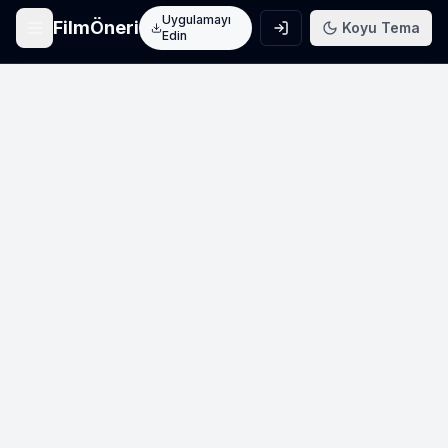
Uygulamayı
FilmÖneri
Koyu Tema
Edin
Ana Sayfa
Film keşfet
Arama
Film ara
Film Listeleri
Üye listeleri
AI Önerileri
Yapay zeka önerileri
Blog
Film incelemeleri
Haberler
Sinema haberleri
İletişim
Bize ulaşın