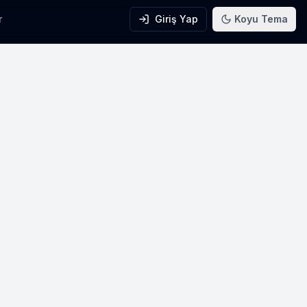
r
Giriş Yap
Koyu Tema