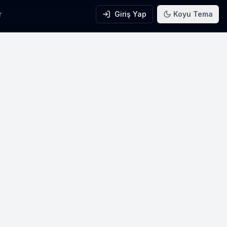
r
Giriş Yap
Koyu Tema