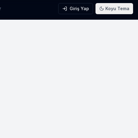
r
Giriş Yap
Koyu Tema