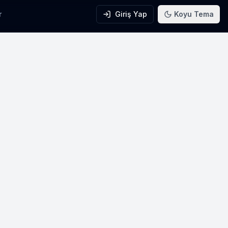
r
Giriş Yap
Koyu Tema