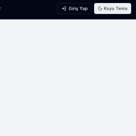
r
Giriş Yap
Koyu Tema