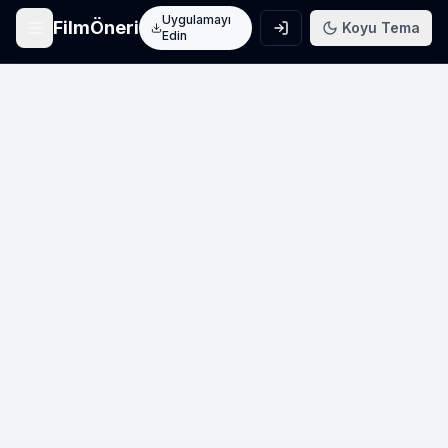
Uygulamayı
FilmÖneri
Koyu Tema
Edin
Ana Sayfa
Film keşfet
Arama
Film ara
Film Listeleri
Üye listeleri
AI Önerileri
Yapay zeka önerileri
Blog
Film incelemeleri
Haberler
Sinema haberleri
İletişim
Bize ulaşın