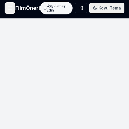
Uygulamayı
FilmÖneri
Koyu Tema
Edin
Ana Sayfa
Film keşfet
Arama
Film ara
Film Listeleri
Üye listeleri
AI Önerileri
Yapay zeka önerileri
Blog
Film incelemeleri
Haberler
Sinema haberleri
İletişim
Bize ulaşın