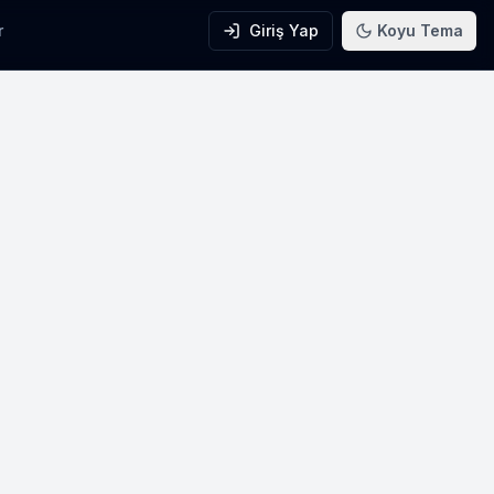
r
Giriş Yap
Koyu Tema